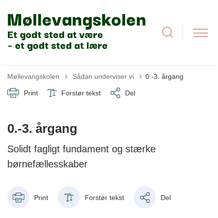
Tilbage til
Møllevangskolen
Sådan underviser vi
0.-3. årgang
Print
Forstør tekst
Del
0.-3. årgang
Solidt fagligt fundament og stærke
børnefællesskaber
Print
Forstør tekst
Del